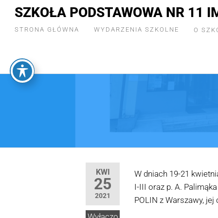
SZKOŁA PODSTAWOWA NR 11 I
STRONA GŁÓWNA
WYDARZENIA SZKOLNE
O SZK
KWI
W dniach 19-21 kwietnia
25
I-III oraz p. A. Palimą
2021
POLIN z Warszawy, jej 
Wyłączo