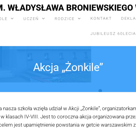
M. WŁADYSŁAWA BRONIEWSKIEGO 
KONTAKT
DEKLA
OLE
UCZEŃ
RODZICE
JUBILEUSZ 60LECIA
Akcja „Żonkile”
 nasza szkoła wzięła udział w Akcji „Żonkile”, organizatorkam
ka w klasach IV-VIII. Jest to coroczna akcja organizowana p
celem jest upamiętnienie powstania w getcie warszawskim z 