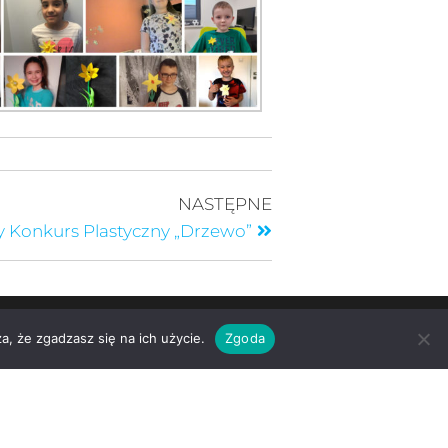
NASTĘPNE
y Konkurs Plastyczny „Drzewo”
a, że zgadzasz się na ich użycie.
Zgoda