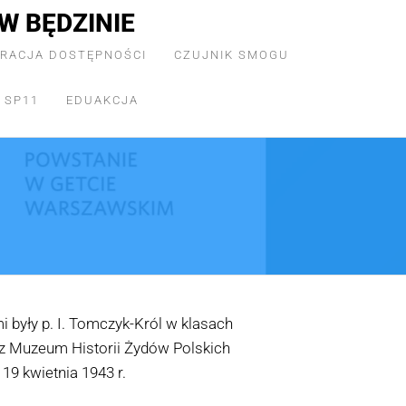
W BĘDZINIE
RACJA DOSTĘPNOŚCI
CZUJNIK SMOGU
 SP11
EDUAKCJA
i były p. I. Tomczyk-Król w klasach
rzez Muzeum Historii Żydów Polskich
19 kwietnia 1943 r.