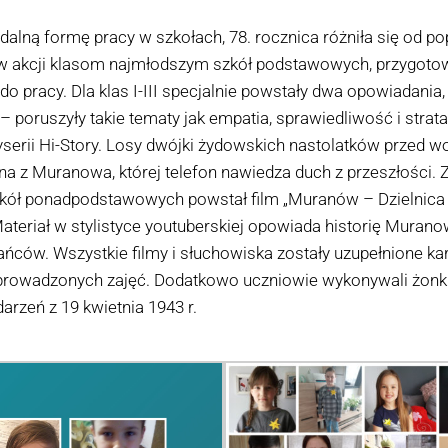
zdalną formę pracy w szkołach, 78. rocznica różniła się od 
w akcji klasom najmłodszym szkół podstawowych, przygotow
o pracy. Dla klas I-III specjalnie powstały dwa opowiadania,
 poruszyły takie tematy jak empatia, sprawiedliwość i strata
yserii Hi-Story. Losy dwójki żydowskich nastolatków przed wo
 z Muranowa, której telefon nawiedza duch z przeszłości. Z 
ół ponadpodstawowych powstał film „Muranów – Dzielnica P
teriał w stylistyce youtuberskiej opowiada historię Murano
ańców. Wszystkie filmy i słuchowiska zostały uzupełnione ka
prowadzonych zajęć. Dodatkowo uczniowie wykonywali żonkile
rzeń z 19 kwietnia 1943 r.