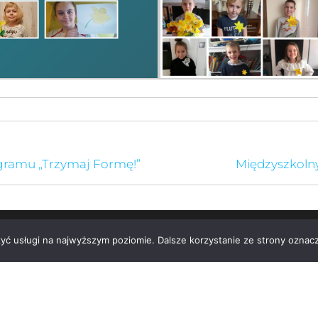
gramu „Trzymaj Formę!”
Międzyszkoln
zyć usługi na najwyższym poziomie. Dalsze korzystanie ze strony oznacz