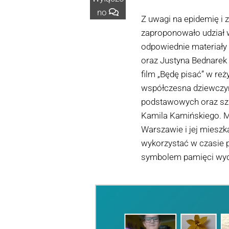
no
Z uwagi na epidemię i 
zaproponowało udział 
odpowiednie materiały d
oraz Justyna Bednarek –
film „Będę pisać” w reż
współczesna dziewczyna
podstawowych oraz szk
Kamila Kamińskiego. Ma
Warszawie i jej mieszk
wykorzystać w czasie 
symbolem pamięci wyda