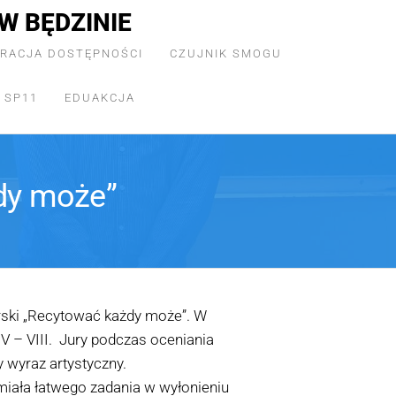
W BĘDZINIE
RACJA DOSTĘPNOŚCI
CZUJNIK SMOGU
 SP11
EDUAKCJA
dy może”
orski „Recytować każdy może”. W
IV – VIII. Jury podczas oceniania
wyraz artystyczny.
miała łatwego zadania w wyłonieniu