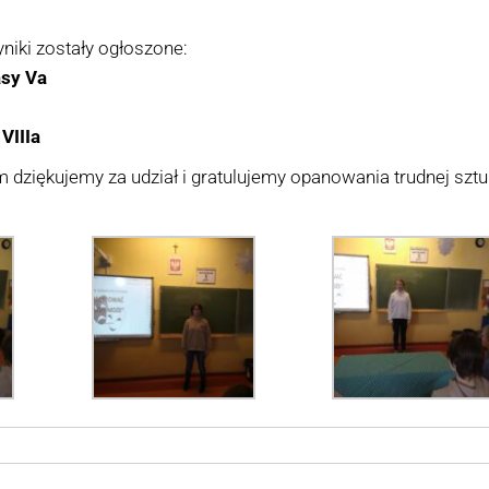
niki zostały ogłoszone:
asy Va
VIIIa
dziękujemy za udział i gratulujemy opanowania trudnej sztuk