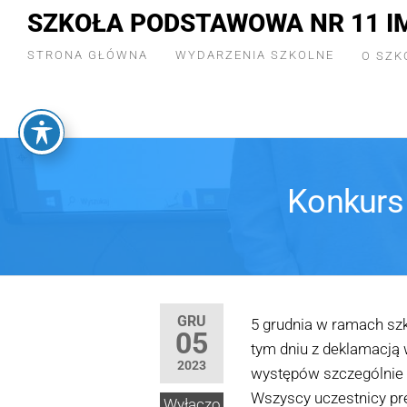
SZKOŁA PODSTAWOWA NR 11 I
STRONA GŁÓWNA
WYDARZENIA SZKOLNE
O SZK
Konkurs
GRU
5 grudnia w ramach szk
05
tym dniu z deklamacją 
2023
występów szczególnie 
Wszyscy uczestnicy pr
Wyłączo