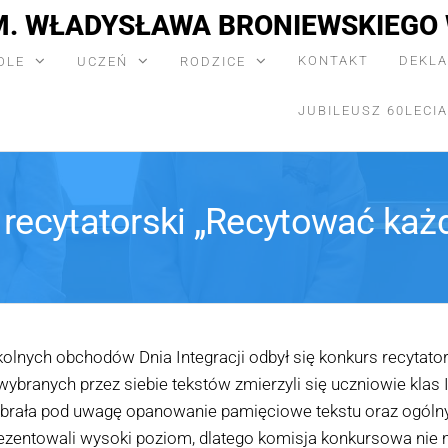
M. WŁADYSŁAWA BRONIEWSKIEGO 
KONTAKT
DEKLA
OLE
UCZEŃ
RODZICE
JUBILEUSZ 60LECIA
 recytatorski „Recytować każ
olnych obchodów Dnia Integracji odbył się konkurs recytat
wybranych przez siebie tekstów zmierzyli się uczniowie klas 
brała pod uwagę opanowanie pamięciowe tekstu oraz ogólny 
ezentowali wysoki poziom, dlatego komisja konkursowa nie 