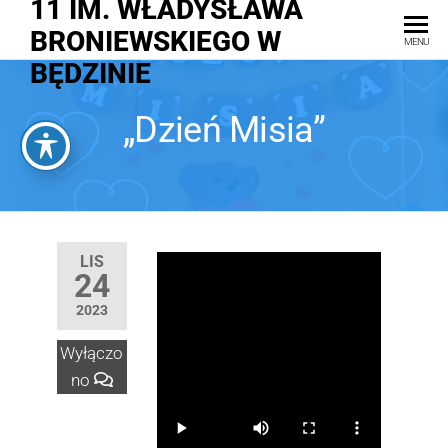
11 IM. WŁADYSŁAWA
BRONIEWSKIEGO W
MENU
BĘDZINIE
„Dzień Misia”
LIS
24
2023
Wyłączo
no