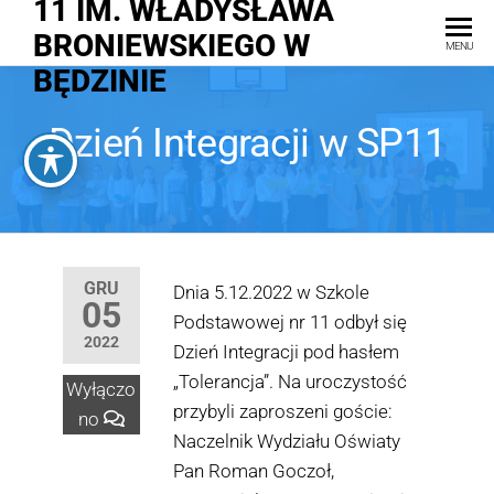
11 IM. WŁADYSŁAWA
BRONIEWSKIEGO W
MENU
BĘDZINIE
Dzień Integracji w SP11
GRU
Dnia 5.12.2022 w Szkole
05
Podstawowej nr 11 odbył się
2022
Dzień Integracji pod hasłem
„Tolerancja”. Na uroczystość
Wyłączo
przybyli zaproszeni goście:
no
Naczelnik Wydziału Oświaty
Pan Roman Goczoł,