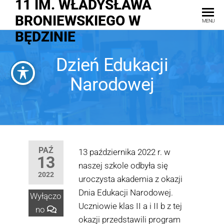
11 IM. WŁADYSŁAWA
BRONIEWSKIEGO W
MENU
BĘDZINIE
Dzień Edukacji
Narodowej
PAŹ
13 października 2022 r. w
13
naszej szkole odbyła się
2022
uroczysta akademia z okazji
Dnia Edukacji Narodowej.
Wyłączo
Uczniowie klas II a i II b z tej
no
okazji przedstawili program