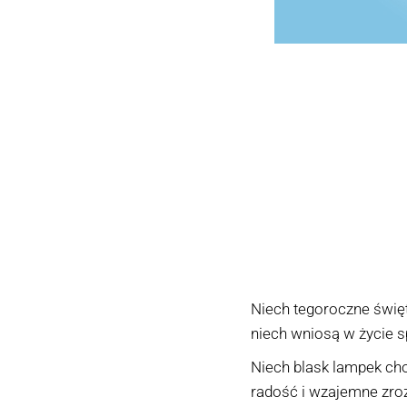
Niech tegoroczne święt
niech wniosą w życie s
Niech blask lampek choi
radość i wzajemne zroz