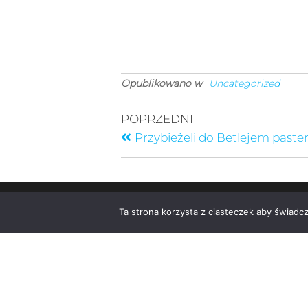
Opublikowano w
Uncategorized
POPRZEDNI
Przybieżeli do Betlejem paster
Ta strona korzysta z ciasteczek aby świadc