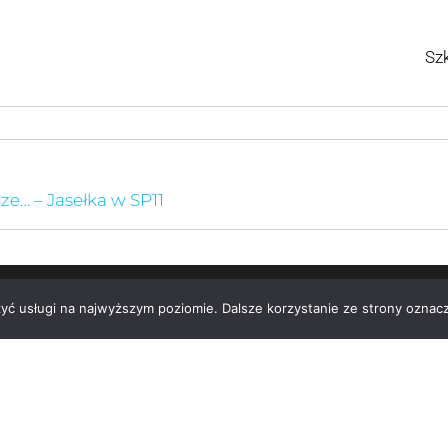
Dyrekcja, na
Szkoły Podstaw
ze… – Jasełka w SP11
zyć usługi na najwyższym poziomie. Dalsze korzystanie ze strony oznacz