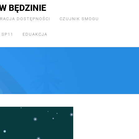
W BĘDZINIE
RACJA DOSTĘPNOŚCI
CZUJNIK SMOGU
 SP11
EDUAKCJA