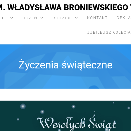
M. WŁADYSŁAWA BRONIEWSKIEGO 
KONTAKT
DEKLA
OLE
UCZEŃ
RODZICE
JUBILEUSZ 60LECIA
Życzenia świąteczne