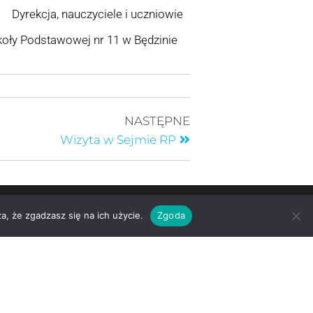
uczyciele i uczniowie
owej nr 11 w Będzinie
NASTĘPNE
Wizyta w Sejmie RP
a, że zgadzasz się na ich użycie.
Zgoda