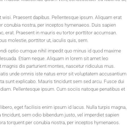
 wisi. Praesent dapibus. Pellentesque ipsum. Aliquam erat
 per conubia nostra, per inceptos hymenaeos. Duis sapien
c, erat. Praesent in mauris eu tortor porttitor accumsan.
s molestie, porttitor ut, iaculis quis, sem.
gendi optio cumque nihil impedit quo minus id quod maxime
lesuada. Etiam neque. Aliquam in lorem sit amet leo
 magnis dis parturient montes, nascetur ridiculus mus.
ciatis unde omnis iste natus error sit voluptatem accusantium
cta sunt explicabo. Mauris tincidunt sem sed arcu. Fusce dui
quis diam. Pellentesque ipsum. Cum sociis natoque penatibus et
bero, eget facilisis enim ipsum id lacus. Nulla turpis magna,
ra tincidunt, sem odio bibendum justo, vel imperdiet sapien
litora torquent per conubia nostra, per inceptos hymenaeos.