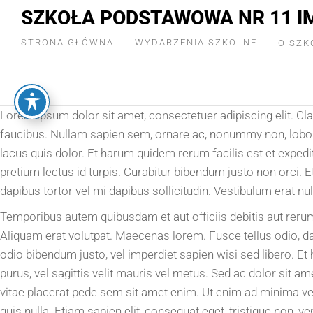
SZKOŁA PODSTAWOWA NR 11 I
STRONA GŁÓWNA
WYDARZENIA SZKOLNE
O SZK
Lorem ipsum dolor sit amet, consectetuer adipiscing elit. Cl
faucibus. Nullam sapien sem, ornare ac, nonummy non, lobor
lacus quis dolor. Et harum quidem rerum facilis est et expedi
pretium lectus id turpis. Curabitur bibendum justo non orci. E
dapibus tortor vel mi dapibus sollicitudin. Vestibulum erat nu
Temporibus autem quibusdam et aut officiis debitis aut reru
Aliquam erat volutpat. Maecenas lorem. Fusce tellus odio, dap
odio bibendum justo, vel imperdiet sapien wisi sed libero. Et 
purus, vel sagittis velit mauris vel metus. Sed ac dolor sit a
vitae placerat pede sem sit amet enim. Ut enim ad minima v
quis nulla. Etiam sapien elit, consequat eget, tristique non, 