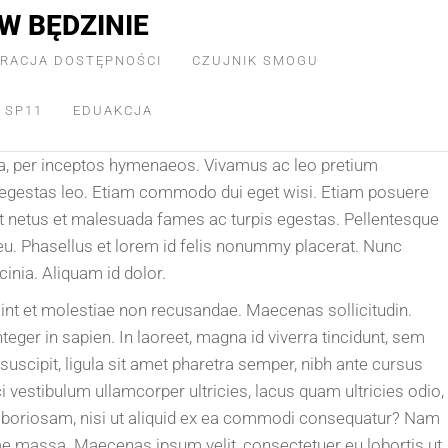
W BĘDZINIE
RACJA DOSTĘPNOŚCI
CZUJNIK SMOGU
 SP11
EDUAKCJA
stra, per inceptos hymenaeos. Vivamus ac leo pretium
s egestas leo. Etiam commodo dui eget wisi. Etiam posuere
 et netus et malesuada fames ac turpis egestas. Pellentesque
ue eu. Phasellus et lorem id felis nonummy placerat. Nunc
cinia. Aliquam id dolor.
sint et molestiae non recusandae. Maecenas sollicitudin.
eger in sapien. In laoreet, magna id viverra tincidunt, sem
suscipit, ligula sit amet pharetra semper, nibh ante cursus
i vestibulum ullamcorper ultricies, lacus quam ultricies odio,
laboriosam, nisi ut aliquid ex ea commodi consequatur? Nam
itae massa. Maecenas ipsum velit, consectetuer eu lobortis ut,