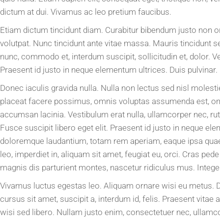
dictum at dui. Vivamus ac leo pretium faucibus.
Etiam dictum tincidunt diam. Curabitur bibendum justo non 
volutpat. Nunc tincidunt ante vitae massa. Mauris tincidunt 
nunc, commodo et, interdum suscipit, sollicitudin et, dolor. 
Praesent id justo in neque elementum ultrices. Duis pulvinar.
Donec iaculis gravida nulla. Nulla non lectus sed nisl mole
placeat facere possimus, omnis voluptas assumenda est, omn
accumsan lacinia. Vestibulum erat nulla, ullamcorper nec, r
Fusce suscipit libero eget elit. Praesent id justo in neque 
doloremque laudantium, totam rem aperiam, eaque ipsa quae ab
leo, imperdiet in, aliquam sit amet, feugiat eu, orci. Cras p
magnis dis parturient montes, nascetur ridiculus mus. Integ
Vivamus luctus egestas leo. Aliquam ornare wisi eu metus. Dui
cursus sit amet, suscipit a, interdum id, felis. Praesent vita
wisi sed libero. Nullam justo enim, consectetuer nec, ullamco