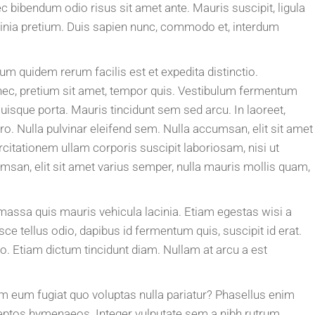
nec bibendum odio risus sit amet ante. Mauris suscipit, ligula
acinia pretium. Duis sapien nunc, commodo et, interdum
um quidem rerum facilis est et expedita distinctio.
 nec, pretium sit amet, tempor quis. Vestibulum fermentum
 Quisque porta. Mauris tincidunt sem sed arcu. In laoreet,
ro. Nulla pulvinar eleifend sem. Nulla accumsan, elit sit amet
citationem ullam corporis suscipit laboriosam, nisi ut
san, elit sit amet varius semper, nulla mauris mollis quam,
 massa quis mauris vehicula lacinia. Etiam egestas wisi a
ce tellus odio, dapibus id fermentum quis, suscipit id erat.
o. Etiam dictum tincidunt diam. Nullam at arcu a est
rem eum fugiat quo voluptas nulla pariatur? Phasellus enim
 inceptos hymenaeos. Integer vulputate sem a nibh rutrum