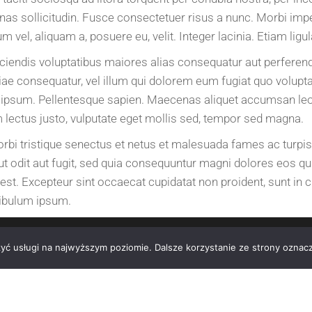
s sollicitudin. Fusce consectetuer risus a nunc. Morbi imperd
 vel, aliquam a, posuere eu, velit. Integer lacinia. Etiam ligul
eiciendis voluptatibus maiores alias consequatur aut perferen
stiae consequatur, vel illum qui dolorem eum fugiat quo volup
que ipsum. Pellentesque sapien. Maecenas aliquet accumsan l
 lectus justo, vulputate eget mollis sed, tempor sed magna.
morbi tristique senectus et netus et malesuada fames ac turpi
 odit aut fugit, sed quia consequuntur magni dolores eos qui
a est. Excepteur sint occaecat cupidatat non proident, sunt in 
ibulum ipsum.
zyć usługi na najwyższym poziomie. Dalsze korzystanie ze strony oznacz