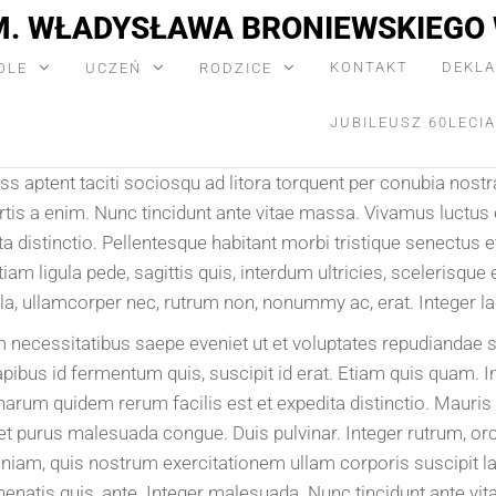
M. WŁADYSŁAWA BRONIEWSKIEGO 
KONTAKT
DEKLA
OLE
UCZEŃ
RODZICE
JUBILEUSZ 60LECIA
ass aptent taciti sociosqu ad litora torquent per conubia no
tis a enim. Nunc tincidunt ante vitae massa. Vivamus luctu
ta distinctio. Pellentesque habitant morbi tristique senectus
tiam ligula pede, sagittis quis, interdum ultricies, scelerisq
lla, ullamcorper nec, rutrum non, nonummy ac, erat. Integer la
m necessitatibus saepe eveniet ut et voluptates repudiandae 
ibus id fermentum quis, suscipit id erat. Etiam quis quam. Int
harum quidem rerum facilis est et expedita distinctio. Mauris 
met purus malesuada congue. Duis pulvinar. Integer rutrum, orc
eniam, quis nostrum exercitationem ullam corporis suscipit 
venenatis quis, ante. Integer malesuada. Nunc tincidunt ante v