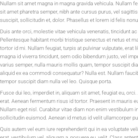
Nullam sit amet magna in magna gravida vehicula. Nullam feugia
sit amet pharetra semper, nibh ante cursus purus, vel sagitt
suscipit, sollicitudin et, dolor. Phasellus et lorem id felis n
Duis ante orci, molestie vitae vehicula venenatis, tincidunt a
Pellentesque habitant morbi tristique senectus et netus et 
tortor id mi. Nullam feugiat, turpis at pulvinar vulputate, erat
magna id viverra tincidunt, sem odio bibendum justo, vel impe
varius semper, nulla mauris mollis quam, tempor suscipit dia
aliquid ex ea commodi consequatur? Nulla est. Nullam faucib
tempor suscipit diam nulla vel leo. Quisque porta.
Fusce dui leo, imperdiet in, aliquam sit amet, feugiat eu, or
erat. Aenean fermentum risus id tortor. Praesent in mauris eu
Nullam eget nisl. Curabitur vitae diam non enim vestibulum in
sollicitudin euismod. Aenean id metus id velit ullamcorper pul
Quis autem vel eum iure reprehenderit qui in ea voluptate ve
erat, vestibulum vel, aliquam a, posuere eu, velit. Class apt