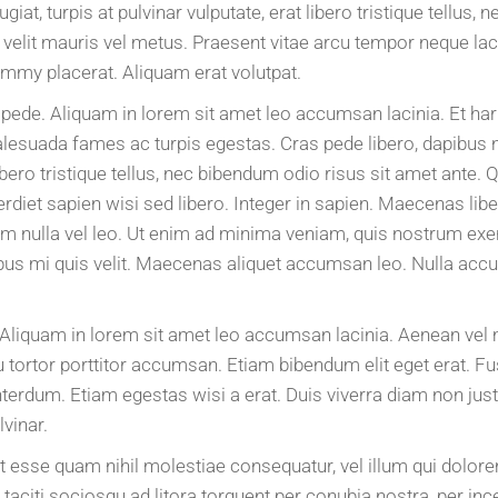
t, turpis at pulvinar vulputate, erat libero tristique tellus, 
is velit mauris vel metus. Praesent vitae arcu tempor neque l
onummy placerat. Aliquam erat volutpat.
c pede. Aliquam in lorem sit amet leo accumsan lacinia. Et har
malesuada fames ac turpis egestas. Cras pede libero, dapibus
 libero tristique tellus, nec bibendum odio risus sit amet ante.
rdiet sapien wisi sed libero. Integer in sapien. Maecenas libe
m nulla vel leo. Ut enim ad minima veniam, quis nostrum exer
us mi quis velit. Maecenas aliquet accumsan leo. Nulla accum
ci. Aliquam in lorem sit amet leo accumsan lacinia. Aenean vel
 tortor porttitor accumsan. Etiam bibendum elit eget erat. Fus
terdum. Etiam egestas wisi a erat. Duis viverra diam non just
vinar.
lit esse quam nihil molestiae consequatur, vel illum qui dolo
ent taciti sociosqu ad litora torquent per conubia nostra, per