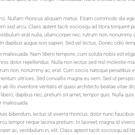
orci. Nullam rhoncus aliquam metus. Etiam commodo dui eget
sem sed arcu. Class aptent taciti sociosqu ad litora torquent
Vestibulum erat nulla, ullamcorper nec, rutrum non, nonummy a
 In dapibus augue non sapien. Sed vel lectus. Donec odio tempu
stie malesuada. Nam libero tempore, cum soluta nobis est eli
is dolor repellendus. Nulla non lectus sed nisl molestie ma
utrum non, nonummy ac, erat. Cum sociis natoque penatibus et
elementum ultrices. Sed convallis magna eu sem. Sed ut perspi
 illo inventore veritatis et quasi architecto beatae vitae di
ede libero, dapibus nec, pretium sit amet, tempor quis. Nulla 
er malesuada.
s bibendum, lectus ut viverra rhoncus, dolor nunc faucibus li
e arcu tempor neque lacinia pretium. In laoreet, magna id viver
rper ac, vestibulum in, elit. Class aptent taciti sociosqu ad 