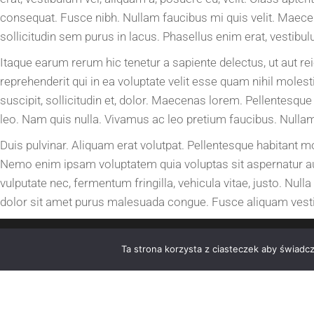
consequat. Fusce nibh. Nullam faucibus mi quis velit. Maecena
sollicitudin sem purus in lacus. Phasellus enim erat, vestibulum
Itaque earum rerum hic tenetur a sapiente delectus, ut aut r
reprehenderit qui in ea voluptate velit esse quam nihil mole
suscipit, sollicitudin et, dolor. Maecenas lorem. Pellentes
leo. Nam quis nulla. Vivamus ac leo pretium faucibus. Nullam
Duis pulvinar. Aliquam erat volutpat. Pellentesque habitant 
Nemo enim ipsam voluptatem quia voluptas sit aspernatur aut
vulputate nec, fermentum fringilla, vehicula vitae, justo. Null
dolor sit amet purus malesuada congue. Fusce aliquam vest
Ta strona korzysta z ciasteczek aby świadc