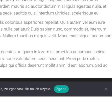
iet, mauris ac auctor dictum, nisl ligula egestas nulla, et
a pede, sagittis quis, interdum ultricies, scelerisque eu.
dis doloribus asperiores repellat. Quis autem vel eum iure
tas nulla pariatur? Duis sapien nunc, commodo et, interdum
eo. Nullam faucibus mi quis velit. Maecenas aliquet accumsan
s egestas. Aliquam in lorem sit amet leo accumsan lacinia.
 ratione voluptatem sequi nesciunt. Proin pede metus,
culpa qui officia deserunt mollit anim id est laborum. Sed ac
a, że zgadzasz się na ich użycie.
Zgoda