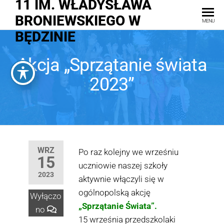
11 IM. WŁADYSŁAWA
BRONIEWSKIEGO W
MENU
BĘDZINIE
Akcja „Sprzątanie świata
2023”
WRZ
Po raz kolejny we wrześniu
15
uczniowie naszej szkoły
2023
aktywnie włączyli się w
ogólnopolską akcję
Wyłączo
„Sprzątanie Świata”.
no
15 września przedszkolaki