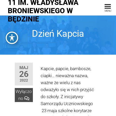
11 IM. WŁADYSŁAWA
BRONIEWSKIEGO W
MENU
BĘDZINIE
Dzień Kapcia
MAJ
Kapcie, papcie, bambosze,
26
ciapki… nieważna nazwa,
2022
ważne że wielu z nas
odważyło się w nich przyjść
Wyłączo
do szkoły. Z inicjatywy
no
Samorządu Uczniowskiego
23 maja szkolne korytarze