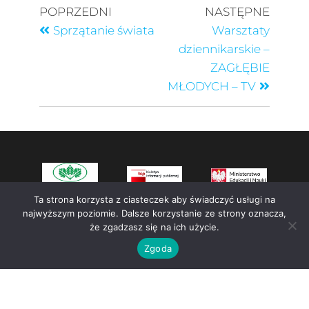
POPRZEDNI
NASTĘPNE
Sprzątanie świata
Warsztaty
dziennikarskie –
ZAGŁĘBIE
MŁODYCH – TV
Ta strona korzysta z ciasteczek aby świadczyć usługi na
najwyższym poziomie. Dalsze korzystanie ze strony oznacza,
że zgadzasz się na ich użycie.
Zgoda