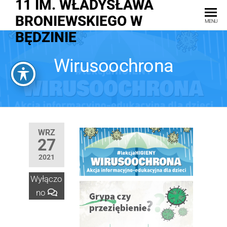
11 IM. WŁADYSŁAWA
BRONIEWSKIEGO W
MENU
BĘDZINIE
Wirusoochrona
WRZ
27
2021
Wyłączo
no