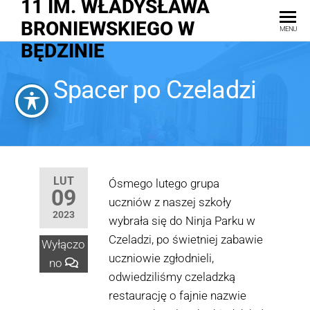
11 IM. WŁADYSŁAWA
BRONIEWSKIEGO W
MENU
BĘDZINIE
Spacer po Czeladzi
LUT
Ósmego lutego grupa
09
uczniów z naszej szkoły
2023
wybrała się do Ninja Parku w
Czeladzi, po świetniej zabawie
Wyłączo
uczniowie zgłodnieli,
no
odwiedziliśmy czeladzką
restaurację o fajnie nazwie