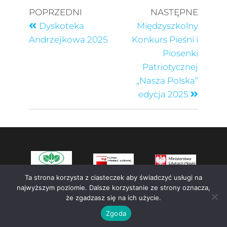
POPRZEDNI
NASTĘPNE
Dyskoteka
Międzyszkolny
Andrzejkowa 2025
Konkurs Pieśni i
Piosenki
Patriotycznej
„Nasza Polska”
edycja 2025
Ta strona korzysta z ciasteczek aby świadczyć usługi na
najwyższym poziomie. Dalsze korzystanie ze strony oznacza,
że zgadzasz się na ich użycie.
Zgoda