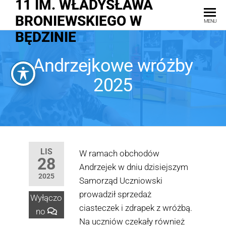
11 IM. WŁADYSŁAWA
BRONIEWSKIEGO W
MENU
BĘDZINIE
Andrzejkowe wróżby
2025
LIS
W ramach obchodów
28
Andrzejek w dniu dzisiejszym
2025
Samorząd Uczniowski
prowadził sprzedaż
Wyłączo
ciasteczek i zdrapek z wróżbą.
no
Na uczniów czekały również