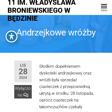
11 IM. WŁADYSŁAWA
BRONIEWSKIEGO W
MENU
BĘDZINIE
Andrzejkowe wróżby
LIS
Słodkim dopełnieniem
28
dyskoteki andrzejkowej oraz
2024
wróżb była sprzedaż
ciasteczek z przepowiednią
Wyłączo
ukrytą w środku. 28 listopada,
no
oprócz ciasteczek na
łakomczuchów czekały