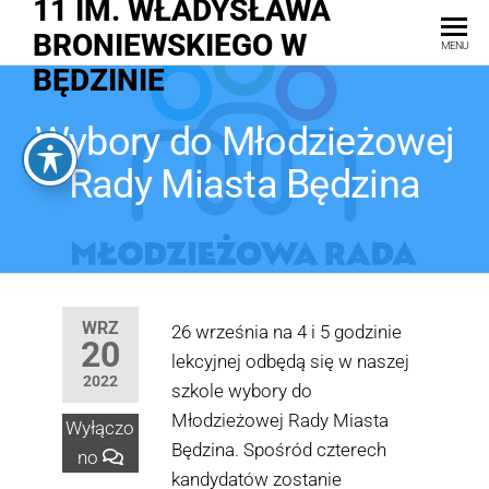
11 IM. WŁADYSŁAWA
BRONIEWSKIEGO W
MENU
BĘDZINIE
Wybory do Młodzieżowej
Rady Miasta Będzina
WRZ
26 września na 4 i 5 godzinie
20
lekcyjnej odbędą się w naszej
2022
szkole wybory do
Młodzieżowej Rady Miasta
Wyłączo
Będzina. Spośród czterech
no
kandydatów zostanie