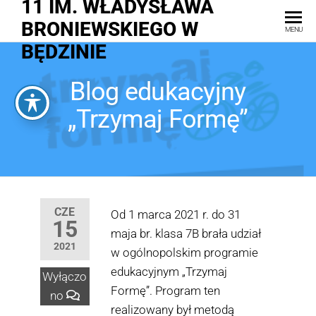
11 IM. WŁADYSŁAWA
BRONIEWSKIEGO W
MENU
BĘDZINIE
Blog edukacyjny
„Trzymaj Formę”
CZE
Od 1 marca 2021 r. do 31
15
maja br. klasa 7B brała udział
2021
w ogólnopolskim programie
edukacyjnym „Trzymaj
Wyłączo
Formę”. Program ten
no
realizowany był metodą